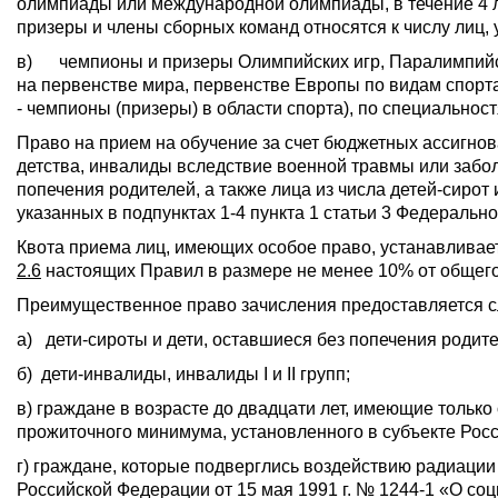
олимпиады или международной олимпиады, в течение 4 л
призеры и члены сборных команд относятся к числу лиц, 
в) чемпионы и призеры Олимпийских игр, Паралимпийск
на первенстве мира, первенстве Европы по видам спорт
- чемпионы (призеры) в области спорта), по специальнос
Право на прием на обучение за счет бюджетных ассигнова
детства, инвалиды вследствие военной травмы или забол
попечения родителей, а также лица из числа детей-сирот
указанных в подпунктах 1-4 пункта 1 статьи 3 Федерально
Квота приема лиц, имеющих особое право, устанавливает
2.6
настоящих Правил в размере не менее 10% от общег
Преимущественное право зачисления предоставляется 
а) дети-сироты и дети, оставшиеся без попечения родител
б) дети-инвалиды, инвалиды I и II групп;
в) граждане в возрасте до двадцати лет, имеющие только
прожиточного минимума, установленного в субъекте Рос
г) граждане, которые подверглись воздействию радиаци
Российской Федерации от 15 мая 1991 г. № 1244-1 «О с