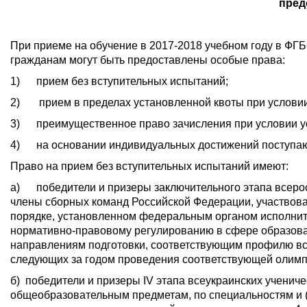
пред
При приеме на обучение в 2017-2018 учебном году в ФГ
гражданам могут быть предоставлены особые права:
1) прием без вступительных испытаний;
2) прием в пределах установленной квоты при условии
3) преимущественное право зачисления при условии ус
4) на основании индивидуальных достижений поступа
Право на прием без вступительных испытаний имеют:
а) победители и призеры заключительного этапа всерос
члены сборных команд Российской Федерации, участво
порядке, установленном федеральным органом исполнит
нормативно-правовому регулированию в сфере образован
направлениям подготовки, соответствующим профилю все
следующих за годом проведения соответствующей олим
б) победители и призеры IV этапа всеукраинских учени
общеобразовательным предметам, по специальностям и 