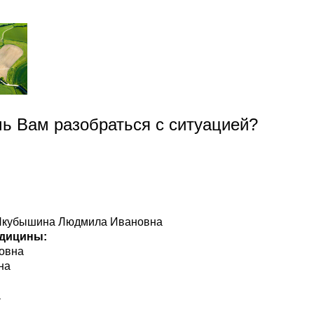
чь Вам разобраться с ситуацией?
, Якубышина Людмила Ивановна
едицины:
овна
на
а