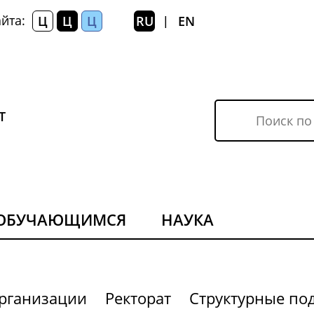
йта:
Ц
Ц
Ц
RU
EN
|
Т
ОБУЧАЮЩИМСЯ
НАУКА
организации
Ректорат
Структурные по