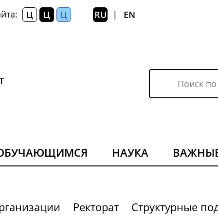
йта:
Ц
Ц
Ц
RU
EN
|
Т
ОБУЧАЮЩИМСЯ
НАУКА
ВАЖНЫЕ
организации
Ректорат
Структурные по