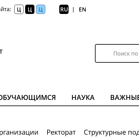
йта:
Ц
Ц
Ц
RU
EN
|
Т
ОБУЧАЮЩИМСЯ
НАУКА
ВАЖНЫЕ
организации
Ректорат
Структурные по