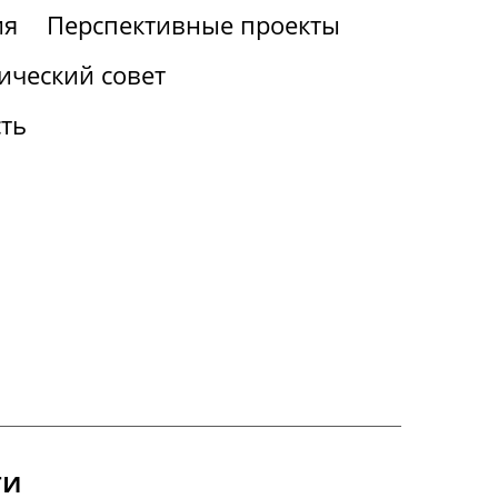
ия
Перспективные проекты
ический совет
ть
ги