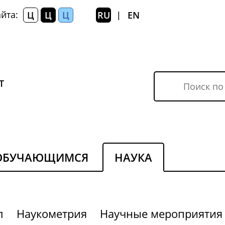
йта:
Ц
Ц
Ц
RU
EN
|
Т
ОБУЧАЮЩИМСЯ
НАУКА
л
Наукометрия
Научные мероприятия