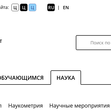
йта:
Ц
Ц
Ц
RU
EN
|
Т
ОБУЧАЮЩИМСЯ
НАУКА
л
Наукометрия
Научные мероприятия