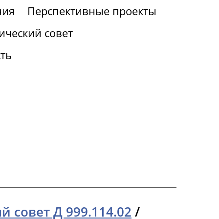
ния
Перспективные проекты
ический совет
ть
 совет Д 999.114.02
/