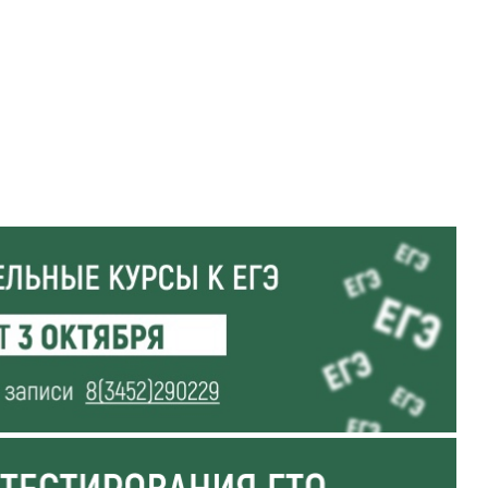
грарный университет
я