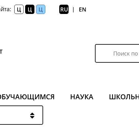
йта:
Ц
Ц
Ц
RU
EN
|
Т
ОБУЧАЮЩИМСЯ
НАУКА
ШКОЛЬ