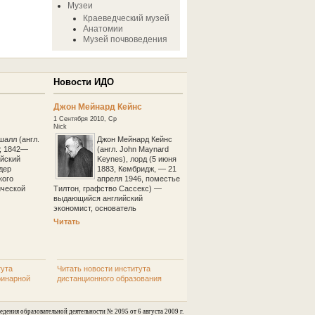
Музеи
Краеведческий музей
Анатомии
Музей почвоведения
Новости ИДО
Джон Мейнард Кейнс
1 Сентября 2010, Ср
Nick
алл (англ.
Джон Мейнард Кейнс
l; 1842—
(англ. John Maynard
ийский
Keynes), лорд (5 июня
дер
1883, Кембридж, — 21
кого
апреля 1946, поместье
ической
Тилтон, графство Сассекс) —
выдающийся английский
экономист, основатель
Читать
тута
Читать новости института
ринарной
дистанционного образования
едения образовательной деятельности № 2095 от 6 августа 2009 г.