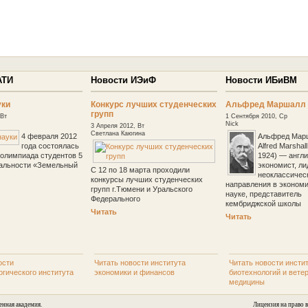
АТИ
Новости ИЭиФ
Новости ИБиВМ
уки
Конкурс лучших студенческих
Альфред Маршалл
групп
 Вт
1 Сентября 2010, Ср
Nick
3 Апреля 2012, Вт
Светлана Каюгина
4 февраля 2012
Альфред Марш
года состоялась
Alfred Marshal
олимпиада студентов 5
1924) — англ
иальности «Земельный
экономист, ли
С 12 по 18 марта проходили
неоклассичес
конкурсы лучших студенческих
направления в эконом
групп г.Тюмени и Уральского
науке, представитель
Федерального
кембриджской школы
Читать
Читать
ости
Читать новости института
Читать новости инсти
огического института
экономики и финансов
биотехнологий и вете
медицины
енная академия.
Лицензия на право в