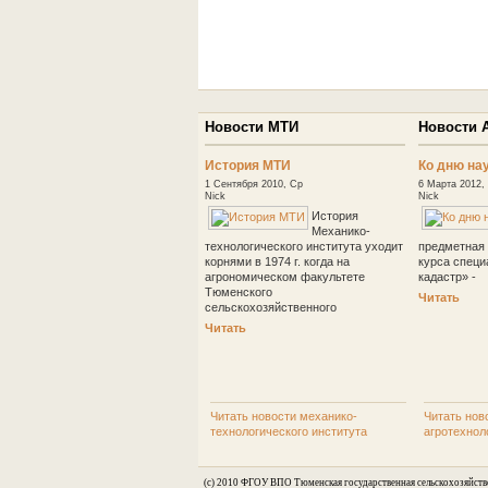
Новости МТИ
Новости 
История МТИ
Ко дню на
1 Сентября 2010, Ср
6 Марта 2012,
Nick
Nick
История
Механико-
технологического института уходит
предметная 
корнями в 1974 г. когда на
курса спец
агрономическом факультете
кадастр» -
Тюменского
Читать
сельскохозяйственного
Читать
Читать новости механико-
Читать нов
технологического института
агротехнол
(c) 2010 ФГОУ ВПО Тюменская государственная сельскохозяйств