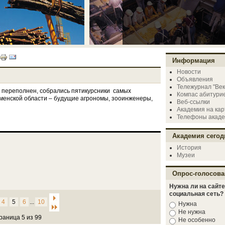
Информация
Новости
Объявления
Тележурнал "Век
л переполнен, собрались пятикурсники самых
Компас абитури
енской области – будущие агрономы, зооинженеры,
Веб-ссылки
Академия на кар
Телефоны акад
Академия сегод
История
Музеи
Опрос-голосова
Нужна ли на сайте
социальная сеть?
4
5
6
...
10
Нужна
Не нужна
раница 5 из 99
Не особенно