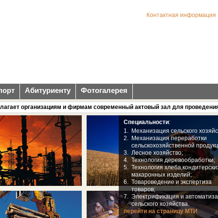
Контактная информация
порт
Абитуриенту
Фотогалерея
т организациям и фирмам современный актовый зал для проведения конфер
Специальности
:
1.
Механизация сельского хозяйс
2.
Механизация переработки
сельскохозяйственной продукц
3.
Лесное хозяйство;
4.
Технология деревообработки;
5.
Технология хлеба,кондитерски
макаронных изделий;
6.
Товароведение и экспертиза
товаров;
7.
Электрификация и автоматиз
сельского хозяйства.
перейти на страницу МТИ