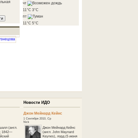
альная
чт
11°C
3°C
ная конференция «Окружающая среда и менеджмент
пт
рсов»
11°C
5°C
конференция«Окружающая среда и менеджмент природных ресурсов» Место
ий государственный университет, Тюмень. Тюменская государственная
я академия, Тюмень. Время проведения: 6 – 8 ноября 2012 года.
Подробнее ...
мотров:43
Объявления
вая работа кафедры физической культуры и спортивного
роблемы кооперации в мелкотоварном секторе
енного производства в услов…
аше наследие»
Новости ИДО
Джон Мейнард Кейнс
1 Сентября 2010, Ср
Nick
алл (англ.
Джон Мейнард Кейнс
l; 1842—
(англ. John Maynard
ийский
Keynes), лорд (5 июня