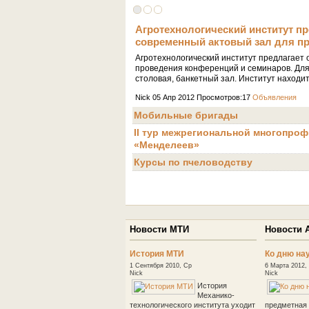
Агротехнологический институт п
современный актовый зал для п
Агротехнологический институт предлагает
проведения конференций и семинаров. Для 
столовая, банкетный зал. Институт находитс
Nick 05 Апр 2012 Просмотров:17
Объявления
Мобильные бригады
II тур межрегиональной многопр
«Менделеев»
Курсы по пчеловодству
Новости МТИ
Новости 
История МТИ
Ко дню на
1 Сентября 2010, Ср
6 Марта 2012,
Nick
Nick
История
Механико-
технологического института уходит
предметная 