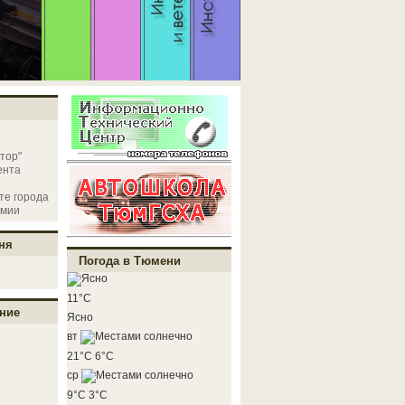
тор"
ента
те города
емии
ня
Погода в Тюмени
11°C
ние
Ясно
вт
21°C
6°C
ср
9°C
3°C