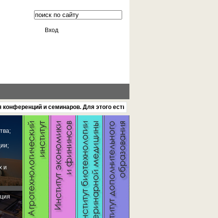
Вход
енций и семинаров. Для этого есть удобная большая парковочная стоянк
Тюменская государственная
тва;
сельскохозяйственная академия
является региональным центром
ии;
образовательной деятельности,
научного обеспечения и производства
наукоемкой продукции в
х и
агропромышленном комплексе
Тюменской области.
ация