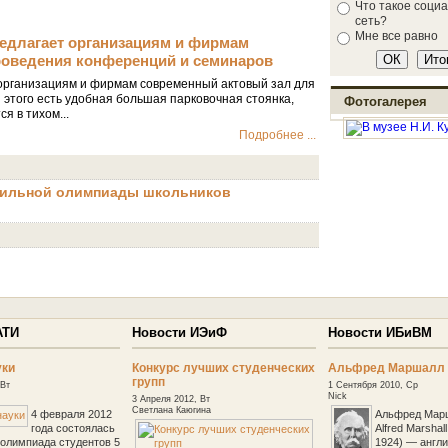
Что такое соци
сеть?
Мне все равно
редлагает организациям и фирмам
III Международ
роведения конференций и семинаров
природных ресу
 организациям и фирмам современный актовый зал для
III Международная 
этого есть удобная большая парковочная стоянка,
проведения: Тюменск
Фотогалерея
я в тихом...
сельско-хозяйственна
Подробнее ...
Nick 03 Апр 2012 Прос
Спортивно-массо
клуба «Колос»
офильной олимпиады школьников
Круглый стол «П
сельскохозяйств
Круглый стол «Н
АТИ
Новости ИЭиФ
Новости ИБиВМ
уки
Конкурс лучших студенческих
Альфред Маршалл
групп
 Вт
1 Сентября 2010, Ср
Nick
3 Апреля 2012, Вт
Светлана Каюгина
4 февраля 2012
Альфред Марш
года состоялась
Alfred Marshal
олимпиада студентов 5
1924) — англ