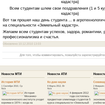
Всем студентам шлем свои поздравления (1 и 5 ку
кадастра)
Вот так прошел наш день студента ... в агротехнологи
на специальности «Земельный кадастр».
Желаем всем студентам успехов, задора, романтики, 
профессионализма и счастья.
Обновлено 10.12.2010 13:03
Для того, чтобы комментировать, пожалуйста зарегистрируйтес
Новости МТИ
Новости АТИ
Новост
История МТИ
Ко дню науки
Семина
1 Сентября 2010, Ср
6 Марта 2012, Вт
2 Февраля 
Nick
Nick
Nick
История
4 февраля 2012
Механико-
года состоялась
технологического института уходит
предметная олимпиада студентов 5
экономик
корнями в 1974 г. когда на
курса специальности «Земельный
учебно-м