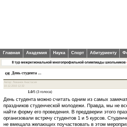
Главная
Академия
Наука
Спорт
Абитуриенту
Ф
II тур межрегиональной многопрофильной олимпиады школьников
«Ме
День студента ...
Автор: Леванюк Анастасия
10.12.2010 12:32
1.0
/5 (3 голоса)
День студента можно считать одним из самых замеча
праздников студенческой молодежи. Правда, мы не в
найти форму его проведения. В преддверии этого пра
организовали встречу студентов 1 и 5 курсов. Студен
не вмещала желающих поучаствовать в этом мероприя