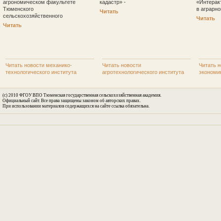
агрономическом факультете
кадастр» -
«Интерак
Тюменского
в аграрн
Читать
сельскохозяйственного
Читать
Читать
Читать новости механико-
Читать новости
Читать н
технологического института
агротехнологического института
экономи
(c) 2010 ФГОУ ВПО Тюменская государственная сельскохозяйственная академия.
Официальный сайт. Все права защищены законом об авторских правах.
При использовании материалов содержащихся на сайте ссылка обязательна.