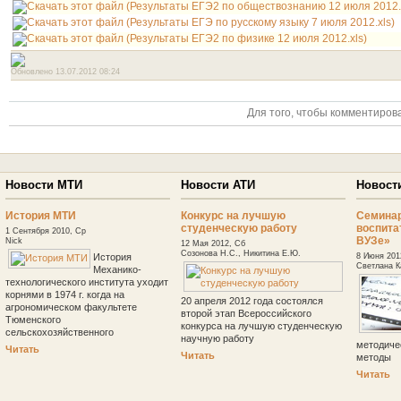
Обновлено 13.07.2012 08:24
Для того, чтобы комментирова
Новости МТИ
Новости АТИ
Новост
История МТИ
Конкурс на лучшую
Cемина
студенческую работу
воспита
1 Сентября 2010, Ср
ВУЗе»
Nick
12 Мая 2012, Сб
Созонова Н.С., Никитина Е.Ю.
История
8 Июня 201
Светлана К
Механико-
технологического института уходит
корнями в 1974 г. когда на
20 апреля 2012 года состоялся
агрономическом факультете
второй этап Всероссийского
Тюменского
конкурса на лучшую студенческую
сельскохозяйственного
научную работу
методиче
Читать
Читать
методы
Читать