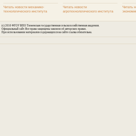
Читать новости механико-
Читать новости
Читать н
технологического института
агротехнологического института
экономи
(c) 2010 ФГОУ ВПО Тюменская государственная сельскохозяйственная академия.
Официальный сайт. Все права защищены законом об авторских правах.
При использовании материалов содержащихся на сайте ссылка обязательна.