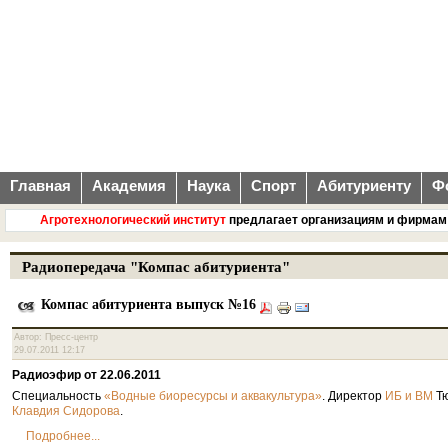
Главная
Академия
Наука
Спорт
Абитуриенту
Ф
Агротехнологический институт
предлагает организациям и фирмам сов
Радиопередача "Компас абитуриента"
Компас абитуриента выпуск №16
Автор: Пресс-центр
29.07.2011 12:17
Радиоэфир от 22.06.2011
Специальность
. Директор
Тю
«Водные биоресурсы и аквакультура»
ИБ и ВМ
.
Клавдия Сидорова
Подробнее...