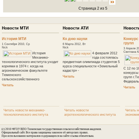
Страница 2 из 5
Новости МТИ
Новости АТИ
Новост
История МТИ
Ко дню науки
Конкурс
групп
1 Сентября 2010, Ср
6 Марта 2012, Вт
Nick
Nick
3 Апреля 2
Светлана К
История
4 февраля 2012
Механико-
года состоялась
технологического института уходит
предметная олимпиада студентов 5
корнями в 1974 г. когда на
курса специальности «Земельный
С 12 по 1
агрономическом факультете
кадастр» -
конкурсы
Тюменского
Читать
групп г.Т
сельскохозяйственного
Федераль
Читать
Читать
Читать новости механико-
Читать новости
Читать н
технологического института
агротехнологического института
экономи
(c) 2010 ФГОУ ВПО Тюменская государственная сельскохозяйственная академия.
Официальный сайт. Все права защищены законом об авторских правах.
При использовании материалов содержащихся на сайте ссылка обязательна.