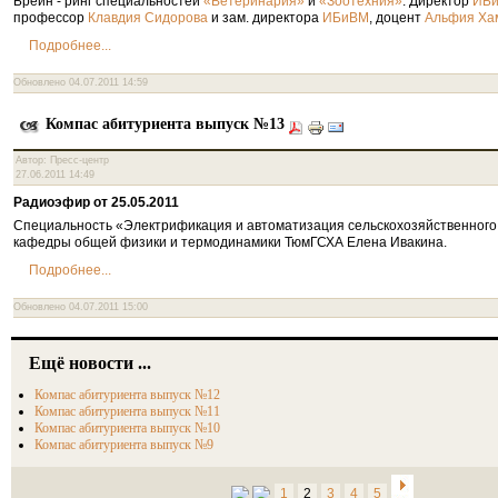
Брейн - ринг специальностей
и
. Директор
«Ветеринария»
«Зоотехния»
ИБ
профессор
и зам. директора
, доцент
Клавдия Сидорова
ИБиВМ
Альфия Ха
Подробнее...
Обновлено 04.07.2011 14:59
Компас абитуриента выпуск №13
Автор: Пресс-центр
27.06.2011 14:49
Радиоэфир от 25.05.2011
Специальность «Электрификация и автоматизация сельскохозяйственного
кафедры общей физики и термодинамики ТюмГСХА Елена Ивакина.
Подробнее...
Обновлено 04.07.2011 15:00
Ещё новости ...
Компас абитуриента выпуск №12
Компас абитуриента выпуск №11
Компас абитуриента выпуск №10
Компас абитуриента выпуск №9
1
2
3
4
5