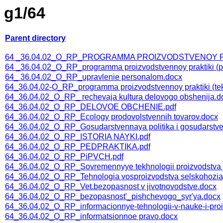
g1/64
Parent directory
64 _36.04.02_O_RP_PROGRAMMA PROIZVODSTVENOY P
64 _36.04.02_О_RP_programma proizvodstvennoy praktiki (p
64_ 36.04.02_O_RP_upravlenie personalom.docx
64_36.04.02-О_RP_programma proizvodstvennoy praktiki (tek
64_36.04.02_O_RP_ rechevaja kultura delovogo obshenija.d
64_36.04.02_O_RP_DELOVOE OBCHENIE.pdf
64_36.04.02_O_RP_Ecology prodovolstvennih tovarov.docx
64_36.04.02_O_RP_Gosudarstvennaya politika i gosudarstv
64_36.04.02_O_RP_ISTORIA NAYKI.pdf
64_36.04.02_O_RP_PEDPRAKTIKA.pdf
64_36.04.02_O_RP_PiPVCH.pdf
64_36.04.02_O_RP_Sovremennyye tekhnologii proizvodstva pr
64_36.04.02_O_RP_Tehnologia vosproizvodstva selskohoziay
64_36.04.02_O_RP_Vet.bezopasnost v jivotnovodstve.docx
64_36.04.02_O_RP_bezopasnost'_pishchevogo_syr'ya.docx
64_36.04.02_O_RP_informacionnye-tehnologii-v-nauke-i-pro
64_36.04.02_O_RP_informatsionnoe pravo.docx