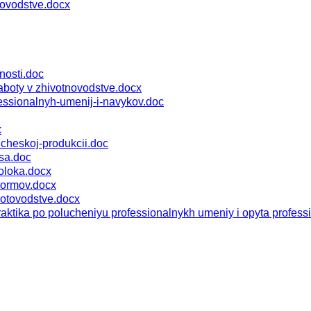
ovodstve.docx
nosti.doc
boty v zhivotnovodstve.docx
ssionalnyh-umenij-i-navykov.doc
x
dcheskoj-produkcii.doc
sa.doc
oloka.docx
kormov.docx
otovodstve.docx
tika po polucheniyu professionalnykh umeniy i opyta professi