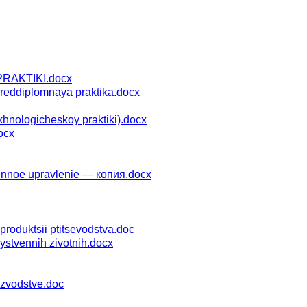
RAKTIKI.docx
reddiplomnaya praktika.docx
hnologicheskoy praktiki).docx
ocx
ennoe upravlenie — копия.docx
oduktsii ptitsevodstva.doc
stvennih zivotnih.docx
izvodstve.doc