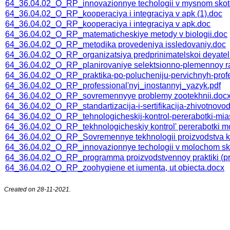
64_36.04.02_O_RP_innovazionnye techologii v mysnom skot
64_36.04.02_O_RP_kooperaciya i integraciya v apk (1).doc
64_36.04.02_O_RP_kooperaciya i integraciya v apk.doc
64_36.04.02_O_RP_matematicheskiye metody v biologii.doc
64_36.04.02_O_RP_metodika provedeniya issledovaniy.doc
64_36.04.02_O_RP_organizatsiya predprinimatelskoi deyatel
64_36.04.02_O_RP_planirovaniye selektsionno-plemennoy ra
64_36.04.02_O_RP_praktika-po-polucheniju-pervichnyh-profe
64_36.04.02_O_RP_professional'nyj_inostannyj_yazyk.pdf
64_36.04.02_O_RP_sovremennyye problemy zootekhnii.doc
64_36.04.02_O_RP_standartizacija-i-sertifikacija-zhivotnovo
64_36.04.02_O_RP_tehnologicheskij-kontrol-pererabotki-mia
64_36.04.02_O_RP_tekhnologicheskiy kontrol' pererabotki m
64_36.04.02_О_RP_Sovremennye tekhnologii proizvodstva 
64_36.04.02_О_RP_innovazionnye techologii v molochom sk
64_36.04.02_О_RP_programma proizvodstvennoy praktiki (prak
64_36.04.02_О_RP_zoohygiene et iumenta, ut obiecta.docx
Created on 28-11-2021.