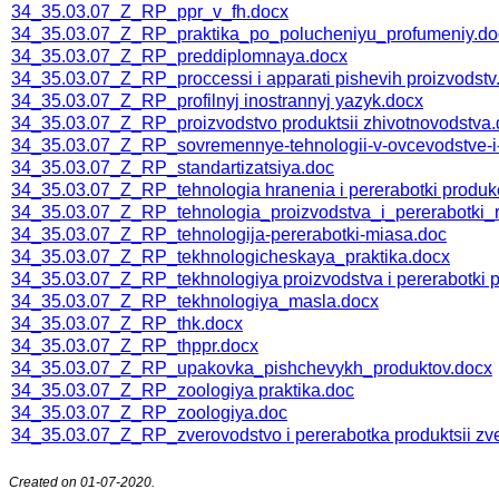
34_35.03.07_Z_RP_ppr_v_fh.docx
34_35.03.07_Z_RP_praktika_po_polucheniyu_profumeniy.do
34_35.03.07_Z_RP_preddiplomnaya.docx
34_35.03.07_Z_RP_proccessi i apparati pishevih proizvodstv
34_35.03.07_Z_RP_profilnyj inostrannyj yazyk.docx
34_35.03.07_Z_RP_proizvodstvo produktsii zhivotnovodstva.
34_35.03.07_Z_RP_sovremennye-tehnologii-v-ovcevodstve-i
34_35.03.07_Z_RP_standartizatsiya.doc
34_35.03.07_Z_RP_tehnologia hranenia i pererabotki produkc
34_35.03.07_Z_RP_tehnologia_proizvodstva_i_pererabotki_
34_35.03.07_Z_RP_tehnologija-pererabotki-miasa.doc
34_35.03.07_Z_RP_tekhnologicheskaya_praktika.docx
34_35.03.07_Z_RP_tekhnologiya proizvodstva i pererabotki pr
34_35.03.07_Z_RP_tekhnologiya_masla.docx
34_35.03.07_Z_RP_thk.docx
34_35.03.07_Z_RP_thppr.docx
34_35.03.07_Z_RP_upakovka_pishchevykh_produktov.docx
34_35.03.07_Z_RP_zoologiya praktika.doc
34_35.03.07_Z_RP_zoologiya.doc
34_35.03.07_Z_RP_zverovodstvo i pererabotka produktsii zv
Created on 01-07-2020.