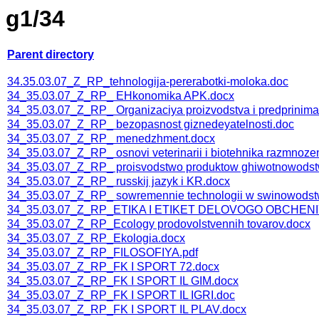
g1/34
Parent directory
34.35.03.07_Z_RP_tehnologija-pererabotki-moloka.doc
34_35.03.07_Z_RP_ EHkonomika APK.docx
34_35.03.07_Z_RP_ Organizaciya proizvodstva i predprinimat
34_35.03.07_Z_RP_ bezopasnost giznedeyatelnosti.doc
34_35.03.07_Z_RP_ menedzhment.docx
34_35.03.07_Z_RP_ osnovi veterinarii i biotehnika razmnozen
34_35.03.07_Z_RP_ proisvodstwo produktow ghiwotnowodstw
34_35.03.07_Z_RP_ russkij jazyk i KR.docx
34_35.03.07_Z_RP_ sowremennie technologii w swinowodst
34_35.03.07_Z_RP_ETIKA I ETIKET DELOVOGO OBCHENI
34_35.03.07_Z_RP_Ecology prodovolstvennih tovarov.docx
34_35.03.07_Z_RP_Ekologia.docx
34_35.03.07_Z_RP_FILOSOFIYA.pdf
34_35.03.07_Z_RP_FK I SPORT 72.docx
34_35.03.07_Z_RP_FK I SPORT IL GIM.docx
34_35.03.07_Z_RP_FK I SPORT IL IGRI.doc
34_35.03.07_Z_RP_FK I SPORT IL PLAV.docx