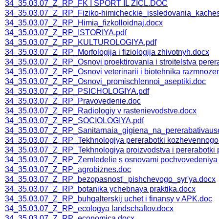
34_35.03.07_Z_RP_FK I SPORT IL ZICL.DOC
34_35.03.07_Z_RP_Fiziko-himicheckie_issledovania_kaches
34_35.03.07_Z_RP_Himia_fizkolloidnaj.docx
34_35.03.07_Z_RP_ISTORIYA.pdf
34_35.03.07_Z_RP_KULTUROLOGIYA.pdf
34_35.03.07_Z_RP_Morfologija i fiziologija zhivotnyh.docx
34_35.03.07_Z_RP_Osnovi proektirovania i stroitelstva perera
34_35.03.07_Z_RP_Osnovi veterinarii i biotehnika razmnozen
34_35.03.07_Z_RP_Osnovi_promischlennoi_aseptiki.doc
34_35.03.07_Z_RP_PSICHOLOGIYA.pdf
34_35.03.07_Z_RP_Pravovedenie.doc
34_35.03.07_Z_RP_Radiologiy v rastenievodstve.docx
34_35.03.07_Z_RP_SOCIOLOGIYA.pdf
34_35.03.07_Z_RP_Sanitarnaia_gigiena_na_pererabativausc
34_35.03.07_Z_RP_Tekhnologiya pererabotki kozhevennogo s
34_35.03.07_Z_RP_Tekhnologiya proizvodstva i pererabotki pr
34_35.03.07_Z_RP_Zemledelie s osnovami pochvovedeniya i
34_35.03.07_Z_RP_agrobiznes.doc
34_35.03.07_Z_RP_bezopasnost'_pishchevogo_syr'ya.docx
34_35.03.07_Z_RP_botanika ychebnaya praktika.docx
34_35.03.07_Z_RP_buhgalterskij uchet i finansy v APK.doc
34_35.03.07_Z_RP_ecologya landschaftov.docx
34_35.03.07_Z_RP_economica.docx