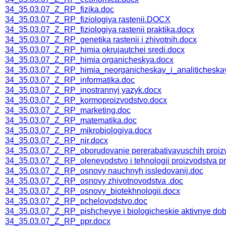
34_35.03.07_Z_RP_fizika.doc
34_35.03.07_Z_RP_fiziologiya rastenii.DOCX
34_35.03.07_Z_RP_fiziologiya rastenii praktika.docx
34_35.03.07_Z_RP_genetika rastenii i zhivotnih.docx
34_35.03.07_Z_RP_himia okrujautchei sredi.docx
34_35.03.07_Z_RP_himia organicheskya.docx
34_35.03.07_Z_RP_himia_neorganicheskay_i_analiticheska
34_35.03.07_Z_RP_informatika.doc
34_35.03.07_Z_RP_inostrannyj yazyk.docx
34_35.03.07_Z_RP_kormoproizvodstvo.docx
34_35.03.07_Z_RP_marketing.doc
34_35.03.07_Z_RP_matematika.doc
34_35.03.07_Z_RP_mikrobiologiya.docx
34_35.03.07_Z_RP_nir.docx
34_35.03.07_Z_RP_oborudovanie pererabativayuschih proiz
34_35.03.07_Z_RP_olenevodstvo i tehnologii proizvodstva pr
34_35.03.07_Z_RP_osnovy nauchnyh issledovanij.doc
34_35.03.07_Z_RP_osnovy zhivotnovodstva .doc
34_35.03.07_Z_RP_osnovy_biotekhnologii.docx
34_35.03.07_Z_RP_pchelovodstvo.doc
34_35.03.07_Z_RP_pishchevye i biologicheskie aktivnye dob
34_35.03.07_Z_RP_ppr.docx