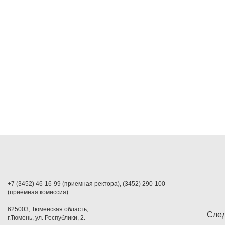
+7 (3452) 46-16-99 (приемная ректора), (3452) 290-100
(приёмная комиссия)
625003, Тюменская область,
След
г.Тюмень, ул. Республики, 2.