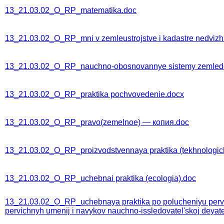
13_21.03.02_O_RP_matematika.doc
13_21.03.02_O_RP_mni v zemleustrojstve i kadastre nedvizh
13_21.03.02_O_RP_nauchno-obosnovannye sistemy zemledeli
13_21.03.02_O_RP_praktika pochvovedenie.docx
13_21.03.02_O_RP_pravo(zemelnoe) — копия.doc
13_21.03.02_O_RP_proizvodstvennaya praktika (tekhnologic
13_21.03.02_O_RP_uchebnai praktika (ecologia).doc
13_21.03.02_O_RP_uchebnaya praktika po polucheniyu pervich
pervichnyh umenij i navykov nauchno-issledovatel'skoj deyate