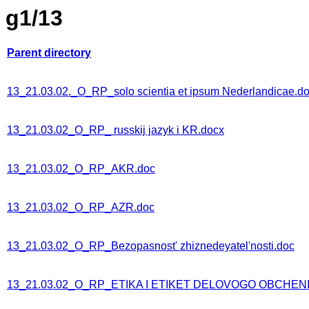
g1/13
Parent directory
13_21.03.02._O_RP_solo scientia et ipsum Nederlandicae.d
13_21.03.02_O_RP_ russkij jazyk i KR.docx
13_21.03.02_O_RP_AKR.doc
13_21.03.02_O_RP_AZR.doc
13_21.03.02_O_RP_Bezopasnost' zhiznedeyatel'nosti.doc
13_21.03.02_O_RP_ETIKA I ETIKET DELOVOGO OBCHENI