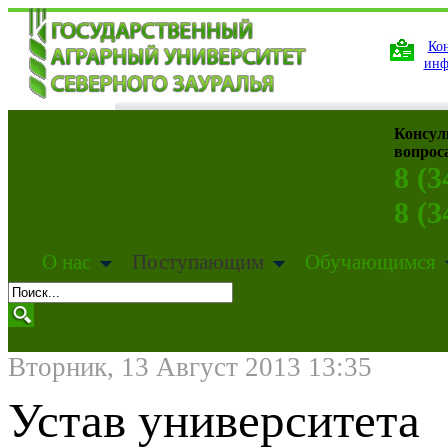
Кон
инф
Консул
вопрос
8 (3
8 (3
О нас
Поступающим
Обучающимся
Вторник, 13 Август 2013 13:35
Устав университета