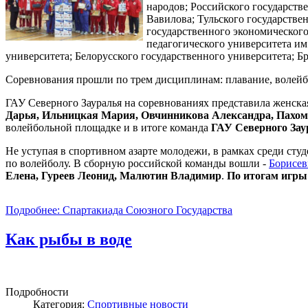
народов; Российского государств
Вавилова; Тульского государстве
государственного экономического
педагогического университета им
университета; Белорусского государственного университета; Б
Соревнования прошли по трем дисциплинам: плавание, волейб
ГАУ Северного Зауралья на соревнованиях представила женска
Дарья, Ильницкая Мария, Овчинникова Александра, Пахом
волейбольной площадке и в итоге команда
ГАУ Северного Заур
Не уступая в спортивном азарте молодежи, в рамках среди сту
по волейболу. В сборную российской команды вошли -
Борисев
Елена, Гуреев Леонид, Малютин Владимир
.
По итогам игры 
Подробнее: Спартакиада Союзного Государства
Как рыбы в воде
Подробности
Категория:
Спортивные новости