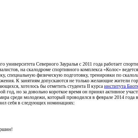
го университета Северного Зауралья с 2011 года работает спорт
листов, на скалодроме спортивного комплекса «Колос» ведется
ку, специальную физическую подготовку, тренировки по скалол
ения. К занятиям допускаются не только желающие жители горо
ающихся, хотелось бы отметить студента II курса
института Биот
рой год, но за довольно короткое время он принял активное уча
ира среди молодежи, который проводился в феврале 2014 года в
явил себя в следующих номинациях:
ершин!