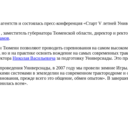
агентств и состоялась пресс-конференция «Старт V летней Уни
, заместитель губернатора Тюменской области, директор и рект
амов
.
 Тюмени позволяют проводить соревнования на самом высоком у
 но и на практике освоить вождение на самых современных тра
ектора
Николая Васильевича
за подготовку Универсиады. Это пра
т проведения Универсиады, в 2007 году мы провели зимние Игры
кими системами в земледелии на современном трактородроме и 
внования, прежде всего это общение, обмен опытом». В завершен
мнилась всем».