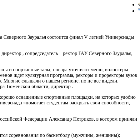
та Северного Зауралья состоится финал V летней Универсиады
директор , сопредседатель – ректор ГАУ Северного Зауралья,
ионы и спортивные залы, повара уточняют меню, волонтеры
менов ждет культурная программа, ректоры и проректоры вузов
. Многие слышали о нашем регионе, но не все видели.
ра Тюменской области, директор .
, хорошо оснащенные спортивные площадки, на которых удобно
Универсиада «помогает студентам раскрыть свои способности,
 Российской Федерации Александр Петриков, в котором приняли
оятся соревнования по баскетболу (мужчины, женщины);