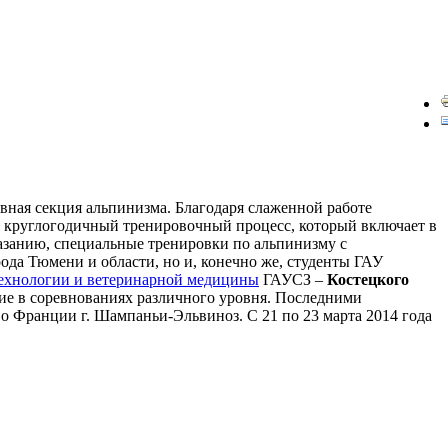
ивная секция альпинизма. Благодаря слаженной работе
 круглогодичный тренировочный процесс, который включает в
азанию, специальные тренировки по альпинизму с
да Тюмени и области, но и, конечно же, студенты ГАУ
ехнологии и ветеринарной медицины
ГАУСЗ –
Костецкого
стие в соревнованиях различного уровня. Последними
о Франции г. Шампаньи-Эльвиноз. С 21 по 23 марта 2014 года