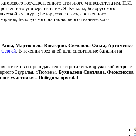
ратовского государственного аграрного университета им. Н.И.
арственного университета им. Я. Купалы; Белорусского
зической культуры; Белорусского государственного
 Скорины; Белорусского национального технического
 Анна, Мартюшева Виктория, Симонова Ольга, Артименко
 Сергей
. В течении трех дней шли спортивные баталии на
иверситетов и преподаватели встретились в дружеской встрече
рного Зауралья, г.Тюмень),
Бухвалова Светлана, Феоктисова
и все участники – Победила дружба!