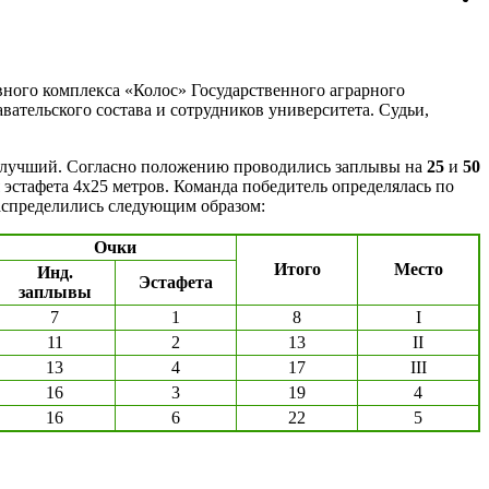
вного комплекса «Колос» Государственного аграрного
ательского состава и сотрудников университета. Судьи,
то лучший. Согласно положению проводились заплывы на
25
и
50
 эстафета 4х25 метров. Команда победитель определялась по
распределились следующим образом:
Очки
Итого
Место
Инд.
Эстафета
заплывы
7
1
8
I
11
2
13
II
13
4
17
III
16
3
19
4
16
6
22
5