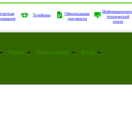
Информационно
тактная
Официальные
Телефоны
технический
ормация
документы
центр
Наука
Пресс-центр
Вход