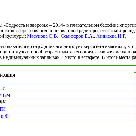
 «Бодрость и здоровье – 2014» в плавательном бассейне спорти
 прошли соревнования по плаванию среди профессорско-преподав
ой культуры:
Масунова О.В.
,
Семизоров Е.А.
,
Аникеева Н.Г.
еподавателя и сотрудника агарного университета выясняли, к
енщин и мужчин по
4
возрастным категориям, а так же смешанная
 в индивидуальных заплывах + место в эстафете. В итоге места 
изация
ТИ
и ВМ
ХЧ
ТИ
 и Ф