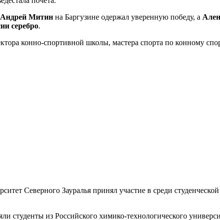
едестала почета.
Андрей Митин
на Баргузине одержал уверенную победу, а
Ален
ии серебро
.
ектора конно-спортивной школы, мастера спорта по конному сп
ситет Северного Зауралья принял участие в среди студенческо
яли студенты из Российского химико-технологического универси