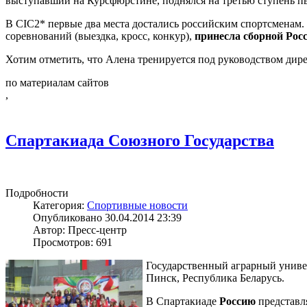
выступавший на Курсфюрстине, поднялся на третью ступень пь
В CIC2* первые два места достались российским спортсменам.
соревнований (выездка, кросс, конкур),
принесла сборной Росс
Хотим отметить, что Алена тренируется под руководством дир
по материалам сайтов
,
Спартакиада Союзного Государства
Подробности
Категория:
Спортивные новости
Опубликовано 30.04.2014 23:39
Автор: Пресс-центр
Просмотров: 691
Государственный аграрный универ
Пинск, Республика Беларусь.
В Спартакиаде
Россию
представл