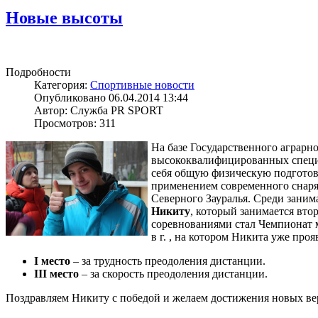
Новые высоты
Подробности
Категория:
Спортивные новости
Опубликовано 06.04.2014 13:44
Автор: Служба PR SPORT
Просмотров: 311
На базе Государственного аграрно
высококвалифицированных специа
себя общую физическую подготов
применением современного снаряж
Северного Зауралья. Среди заним
Никиту
, который занимается вто
соревнованиями стал Чемпионат м
в г. , на котором Никита уже про
I место
– за трудность преодоления дистанции.
III место
– за скорость преодоления дистанции.
Поздравляем Никиту с победой и желаем достижения новых в