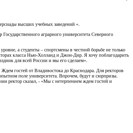
версиады высших учебных заведений ».
ор Государственного аграрного университета Северного
ровне, а студенты – спортсмены в честной борьбе не только
кторах класса Нью-Холланд и Джон-Дир. Я хочу поблагодарить
здник для всей России и мы его сделаем».
. Ждем гостей от Владивостока до Краснодара. Для ректоров
опытном поле университета. Впрочем, будут и сюрпризы.
ии ректор сказал, - «Мы с нетерпением ждем гостей и