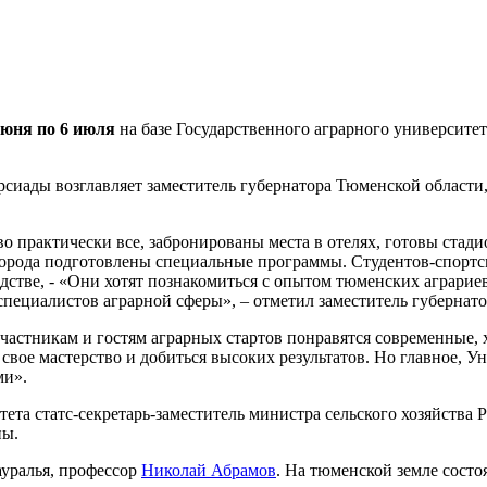
июня по 6 июля
на базе Государственного аграрного университе
сиады возглавляет заместитель губернатора Тюменской области, 
 практически все, забронированы места в отелях, готовы стад
 города подготовлены специальные программы. Студентов-спортс
стве, - «Они хотят познакомиться с опытом тюменских аграриев
пециалистов аграрной сферы», – отметил заместитель губернато
 участникам и гостям аграрных стартов понравятся современные
е свое мастерство и добиться высоких результатов. Но главное, 
ми».
ета статс-секретарь-заместитель министра сельского хозяйства
ны.
ауралья, профессор
Николай Абрамов
. На тюменской земле сост