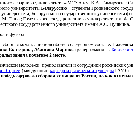
енного аграрного университета – МСХА им. К.А. Тимирязева; Са
нного университета;
Беларуссию
– студенты Гродненского госуд
 университета; Белорусского государственного университета фи
. М. Танка; Гомельского государственного университета им. Ф.
рестского государственного университета имени А.С. Пушкина.
ол и футбол.
я сборная команда по волейболу в следующем составе:
Пахомова
ова Екатерина, Абашина Марина,
тренер команды -
Борисевич
алья заняла почетное 2 место
.
денческой молодежи, преподаватели и сотрудники российских ун
ич Сергей
(заведующий
кафедрой физической культуры
ГАУ Севе
победу одержала сборная команда из России, но как отметил