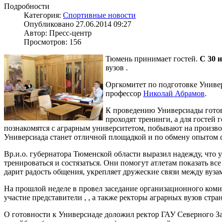
Подробности
Категория:
Спортивные новости
Опубликовано 27.06.2014 09:27
Автор: Пресс-центр
Просмотров: 156
Тюмень принимает гостей.
С 30 
вузов .
Оргкомитет по подготовке Универ
профессор
Николай Абрамов
.
К проведению Универсиады готово
проходят тренинги, а для гостей
познакомятся с аграрным университетом, побывают на производ
Универсиада станет отличной площадкой и по обмену опытом с
Вр.и.о. губернатора Тюменской области выразил надежду, что
тренироваться и состязаться. Они помогут атлетам показать вс
дарит радость общения, укрепляет дружеские связи между вуза
На прошлой неделе в провел заседание организационного комит
участие представители , , а также ректоры аграрных вузов стра
О готовности к Универсиаде доложил ректор ГАУ Северного З