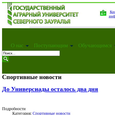
Кон
инф
О нас
Поступающим
Обучающимся
Спортивные новости
До Универсиады осталось два дня
Подробности
Категория:
Спортивные новости