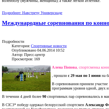
волейболу (мужчины, женщины); а также легкой атлетике.
Подробнее: Навстречу Универсиаде
Международные соревнования по конно
Подробности
Категория:
Спортивные новости
Опубликовано 04.06.2014 10:52
Автор: Пресс-центр
Просмотров: 169
Алена Попова
, спортсменка кон
, прошли
с 29 мая по 1 июня
на ба
В соревнования приняли участие
программам уровня одной, двух и
В течении 4 дней более
90
спортивных пар соревновались в ма
В CIC3* победу одержал белорусский спортсмен
Александр Ф