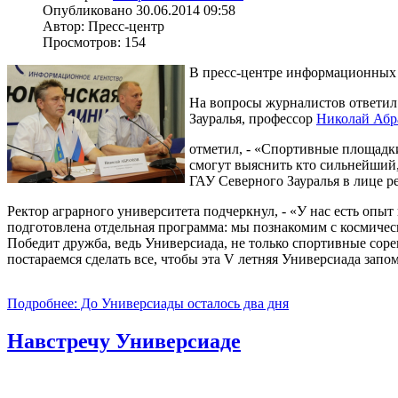
Опубликовано 30.06.2014 09:58
Автор: Пресс-центр
Просмотров: 154
В пресс-центре информационных 
На вопросы журналистов ответил 
Зауралья, профессор
Николай Абр
отметил, - «Спортивные площадки
смогут выяснить кто сильнейший,
ГАУ Северного Зауралья в лице р
Ректор аграрного университета подчеркнул, - «У нас есть опы
подготовлена отдельная программа: мы познакомим с космичес
Победит дружба, ведь Универсиада, не только спортивные соре
постараемся сделать все, чтобы эта V летняя Универсиада запо
Подробнее: До Универсиады осталось два дня
Навстречу Универсиаде