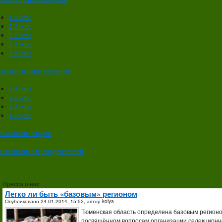
1-й курс
2-й курс
3-й курс
4-й курс
5-й курс
Зачная форма обучения:
1-й курс
2-й курс
3-й курс
4-й курс
Расписание групп
Расписание преподавателей
Пресса о нас
Легко ли быть «базовым» регионом
Опубликовано
24.01.2014, 15:52,
автор
kolya
Тюменская область определена базовым регионо
посвящённом вопросам организации селекционно