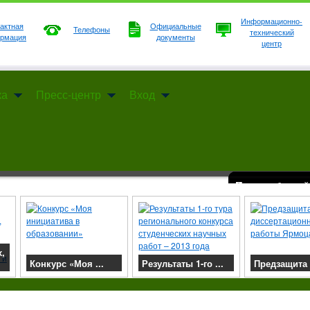
Информационно-
актная
Официальные
Телефоны
технический
рмация
документы
центр
ка
Пресс-центр
Вход
о Зауралья
Государственный
Механико-техноло
Агротехнологиче
Институт экономи
Институт биотех
Институт дистанц
региональным цен
хозяйства; Механ
виноградарство; 
аудит; Экономика
биоресурсы и акв
реализации диста
производства на
хозяйство; Техно
сельскохозяйстве
Экономика и упр
специалистов раз
области.
макаронных издел
Землеустройство
Перспектива слу
автоматизация се
более высокого у
II ту
я ...
Результаты 1-го ...
Предзащита ...
...
ы
важаемые
Подробнее
Предзащита
22 март
диссертационной ...