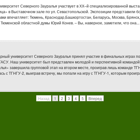
одробнее
Подробнее
иверситет Северного Зауралья участвует в ХХ–й специализированной выста
ница» в Выставочном зале по ул. Севастопольской. Экспозиции представили 
ки впечатляет: Тюмень, Краснодар,Башкортостан, Беларусь, Москва, Брянск, 
Тюменской областной думы Юрий Конев. – Вы, наверное, заметили, что она...
рный университет Северного Зауралья принял участие в финальных играх по
АСУ. Наш университет был представлен молодой и перспективной командой с
лья» завершила групповой этап на втором месте, проиграв лишь команде ТГ
ь с ТГНГУ-2, выиграв встречу, мы попали на игру с ТГНГУ-1, которым проигра
Назад
1
2
3
4
5
Вперед