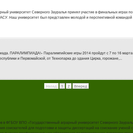
рный университет Северного Зауралья принял участие в финальных играх по
АСУ. Наш университет был представлен молодой и перспективной командой ст
пиада. ПАРАЛИМПИАДА!» Паралимпийские игры 2014 пройдут с 7 по 16 марта 
публики и Первомайской, от Технопарка до здания Цирка, горожане,...
Назад
1
2
Вперед
ров в ФГБОУ ВПО «Государственный аграрный университет Северного Заураль
ния соискателей для подготовки и защиты диссертаций на соискание ученой с
е высшее профессиональное образование подтвержденное дипломом специал