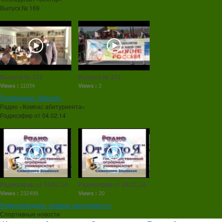
Выпуск № 169
Выпуск № 172
Выпуск № 171
Views :
11034
Views :
2
Тележурнал «Вектор»
Радио «Компас абитуриента»
Радиоэфир от 04.02.14
Радиоэфир от 04.02.14
Радиоэфир от 28.01.14
Views :
232499
Views :
20
Радиопередача «Компас абитуриента»
Спортивные новости