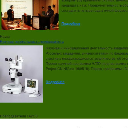
кандидата наук. Продолжительность обуч
составлять четыре года в очной форме, 
Подробнее
Наука
Научная деятельность университета
Научная и инновационная деятельность академии
Россельхозакадемии, университетами по федера
участие в международном сотрудничестве, об эт
Проект научной программы НАТО (подпрограмма п
Project CN NIG no. 980518). Проект программы «
Подробнее
Преподаватели ГАУСЗ