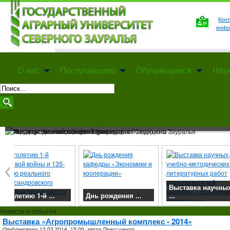
Конт
инфо
О нас
Поступающим
Обучающимся
Нау
Государственный аграрный университет Северног
Механико-технологический институт
Агротехнологический институт
Институт экономики и финансов
Выставка научных,
Днь рождения ...
...
Конкурс «Мо
Институт биотехнологии и ветеринарной медицин
Торжественное
Со 2 по 6 декабря 2013
Внимание! У
Новости и события
заседание, ...
...
...
года
Выставка «Агропромышленный комплекс - 2014»
Институт дистанционного образования
ее
Опубликовано
13.03.2014, 15:00,
автор
Пресс-центр