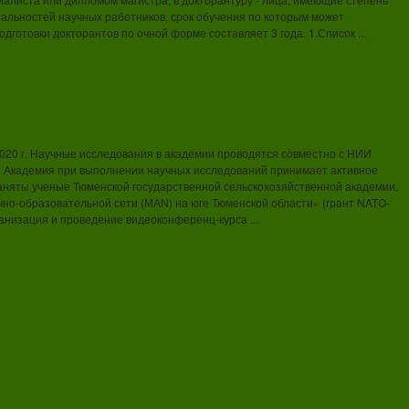
циальностей научных работников, срок обучения по которым может
дготовки докторантов по очной форме составляет 3 года. 1.Список ...
020 г. Научные исследования в академии проводятся совместно с НИИ
. Академия при выполнении научных исследований принимает активное
аняты ученые Тюменской государственной сельскохозяйственной академии.
но-образовательной сети (МАN) на юге Тюменской области» (грант NATO-
ганизация и проведение видеоконференц-курса ...