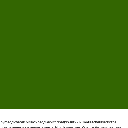
 руководителей животноводческих предприятий и зооветспециалистов,
титель директора департамента АПК Тюменской области Рустем Бетляев,