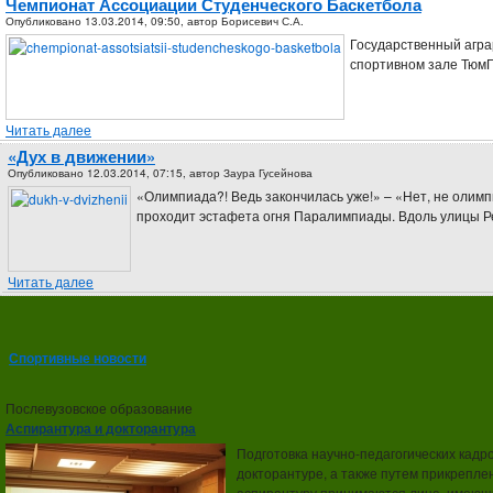
Чемпионат Ассоциации Студенческого Баскетбола
Опубликовано
13.03.2014, 09:50,
автор
Борисевич С.А.
Государственный агра
спортивном зале ТюмГ
Читать далее
«Дух в движении»
Опубликовано
12.03.2014, 07:15,
автор
Заура Гусейнова
«Олимпиада?! Ведь закончилась уже!» – «Нет, не олим
проходит эстафета огня Паралимпиады. Вдоль улицы Рес
Читать далее
Спортивные новости
Послевузовское образование
Аспирантура и докторантура
Подготовка научно-педагогических кад
докторантуре, а также путем прикрепле
аспирантуру принимаются лица, имеющи