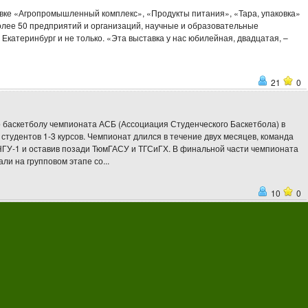
Подробнее
вке «Агропромышленный комплекс», «Продукты питания», «Тара, упаковка»
более 50 предприятий и организаций, научные и образовательные
Екатеринбург и не только. «Эта выставка у нас юбилейная, двадцатая, –
21
0
 баскетболу чемпионата АСБ (Ассоциация Студенческого Баскетбола) в
тудентов 1-3 курсов. Чемпионат длился в течение двух месяцев, команда
НГУ-1 и оставив позади ТюмГАСУ и ТГСиГХ. В финальной части чемпионата
ли на групповом этапе со...
10
0