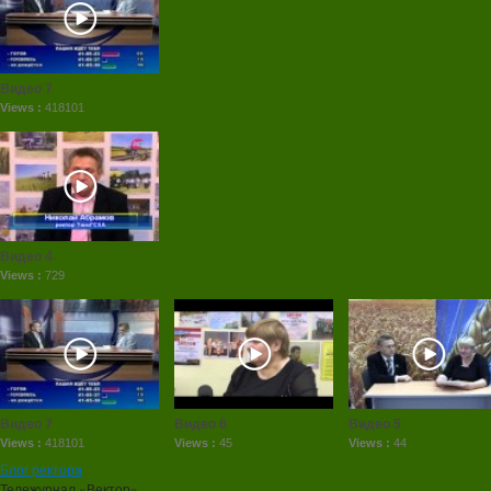
Видео 7
Views :
418101
Видео 4
Views :
729
Видео 7
Видео 6
Видео 5
Views :
418101
Views :
45
Views :
44
Блог ректора
Тележурнал «Вектор»