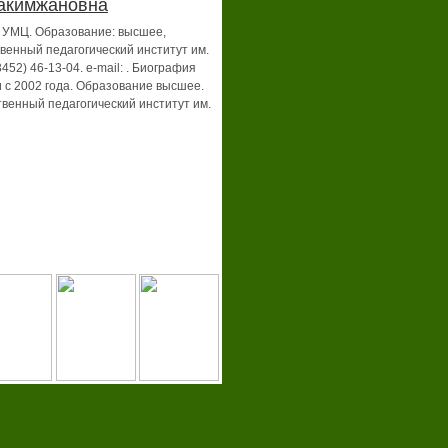
акимжановна
 УМЦ. Образование: высшее,
венный педагогический институт им.
452) 46-13-04. e-mail: . Биография
 с 2002 года. Образование высшее.
венный педагогический институт им.