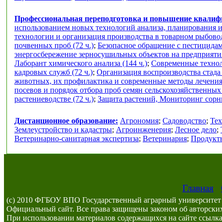
Профессиональная переподготовка и повышение квали
использованием новых технологий анализа, планирования и
технологии и организация производства в товарном рыбоводс
почвенных проб (72 ч.)
;
Безопасное обращение с пестицидам
энергосбережение зерносушильных объектов на предприяти
Лаборант химического анализа (144 ч.)
;
Современные техноло
кадровых служб (72 ч.)
;
Организация воспроизводства стада
животных, их профилактика и современные методы лечения 
посевов и порядок отбора проб семян сельскохозяйственных к
растениеводстве (72 ч.)
;
Защита растений, Мониторинг сорны
Дистанционное образование:
Агрономия
;
Садоводство
;
Тех
Землеустройство и кадастры
;
Агроинженерия
;
Лесное дело
;
Ветеринарно-санитарная экспертиза
;
Ветеринария
;
Продукты
Главная
(c) 2010 ФГБОУ ВПО Государственный аграрный университет 
Официальный сайт. Все права защищены законом об авторских
При использовании материалов содержащихся на сайте ссылка 