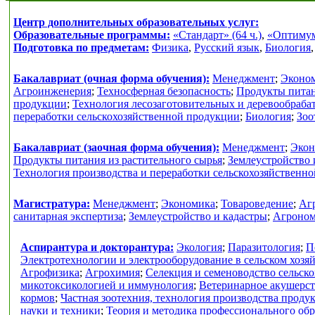
Центр дополнительных образовательных услуг:
Образовательные программы:
«Стандарт» (64 ч.)
,
«Оптимум»
Подготовка по предметам:
Физика
,
Русский язык
,
Биология
Бакалавриат (очная форма обучения):
Менеджмент
;
Эконо
Агроинженерия
;
Техносферная безопасность
;
Продукты питан
продукции
;
Технология лесозаготовительных и деревообраб
переработки сельскохозяйственной продукции
;
Биология
;
Зоо
Бакалавриат (заочная форма обучения):
Менеджмент
;
Экон
Продукты питания из растительного сырья
;
Землеустройство 
Технология производства и переработки сельскохозяйственн
Магистратура:
Менеджмент
;
Экономика
;
Товароведение
;
Аг
санитарная экспертиза
;
Землеустройство и кадастры
;
Агроно
Аспирантура и докторантура:
Экология
;
Паразитология
;
П
Электротехнологии и электрооборудование в сельском хозя
Агрофизика
;
Агрохимия
;
Селекция и семеноводство сельск
микотоксикологией и иммунология
;
Ветеринарное акушерс
кормов
;
Частная зоотехния, технология производства проду
науки и техники
;
Теория и методика профессионального об