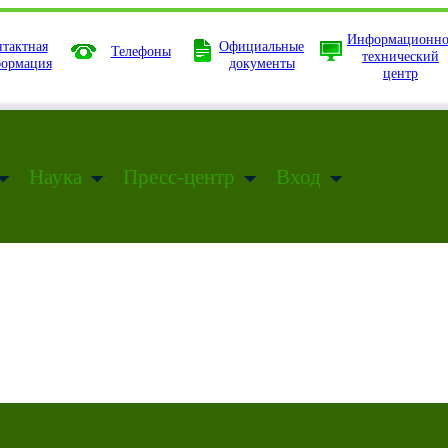
Информационно
тактная
Официальные
Телефоны
технический
ормация
документы
центр
Наука
Пресс-центр
Вход