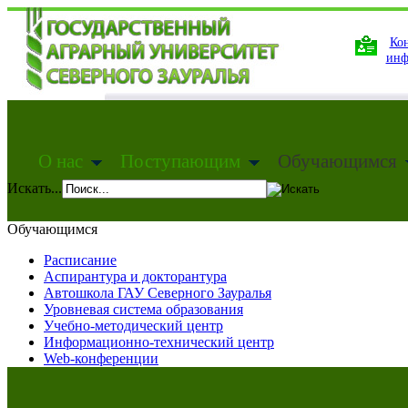
Кон
инф
О нас
Поступающим
Обучающимся
Искать...
Обучающимся
Расписание
Аспирантура и докторантура
Автошкола ГАУ Северного Зауралья
Уровневая система образования
Учебно-методический центр
Информационно-технический центр
Web-конференции