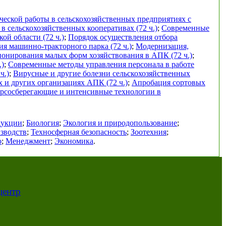
еской работы в сельскохозяйственных предприятиях с
в сельскохозяйственных кооперативах (72 ч.)
;
Современные
ой области (72 ч.)
;
Порядок осуществления отбора
я машинно-тракторного парка (72 ч.)
;
Модернизация,
онирования малых форм хозяйствования в АПК (72 ч.)
;
.)
;
Современные методы управления персонала в работе
ч.)
;
Вирусные и другие болезни сельскохозяйственных
х и других организациях АПК (72 ч.)
;
Апробация сортовых
урсосберегающие и интенсивные технологии в
дукции
;
Биология
;
Экология и природопользование
;
зводств
;
Техносферная безопасность
;
Зоотехния
;
о
;
Менеджмент
;
Экономика
.
центр