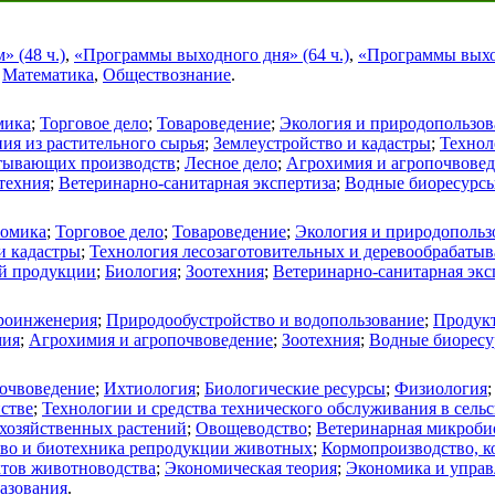
 (48 ч.)
,
«Программы выходного дня» (64 ч.)
,
«Программы выход
,
Математика
,
Обществознание
.
мика
;
Торговое дело
;
Товароведение
;
Экология и природопользов
ия из растительного сырья
;
Землеустройство и кадастры
;
Технол
атывающих производств
;
Лесное дело
;
Агрохимия и агропочвове
техния
;
Ветеринарно-санитарная экспертиза
;
Водные биоресурсы
омика
;
Торговое дело
;
Товароведение
;
Экология и природопольз
и кадастры
;
Технология лесозаготовительных и деревообрабаты
ой продукции
;
Биология
;
Зоотехния
;
Ветеринарно-санитарная экс
роинженерия
;
Природообустройство и водопользование
;
Продукт
мия
;
Агрохимия и агропочвоведение
;
Зоотехния
;
Водные биоресу
очвоведение
;
Ихтиология
;
Биологические ресурсы
;
Физиология
йстве
;
Технологии и средства технического обслуживания в сельс
охозяйственных растений
;
Овощеводство
;
Ветеринарная микробио
тво и биотехника репродукции животных
;
Кормопроизводство, к
ктов животноводства
;
Экономическая теория
;
Экономика и управ
разования
.