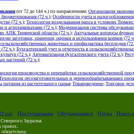
фикации
(от 72 до 144 ч.) по направлениям:
Организация экономич
 бюджетирования (72 ч.)
;
Особенности учета и налогообложения 
тве (72 ч.)
;
Технология возделывания рапса в условиях Тюменск
и и агрохимикатами (72 ч.)
;
Модернизация системы обслуживани
ях АПК Тюменской области (72 ч.)
;
Актуальные вопросы функци
гии заготовки, хранения, оценки и использования кормов (72 ч
 сельскохозяйственных животных и профилактика бесплодия (72 
(72 ч.)
;
Бухгалтерский учет и отчетность в сельскохозяйственны
ультур (72 ч.)
;
Автоматизация бухгалтерского учета (72 ч.)
;
Рес
х растений (72 ч.)
;
нология производства и переработки сельскохозяйственной про
Технология лесозаготовительных и деревообрабатывающих прои
 питания из растительного сырья
;
Товароведение
;
Торговое дел
О нас
Поступающим
Обучающимся
Наука
Пресс-
Северного Зауралья.
 правах.
обязательна.