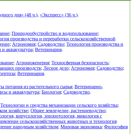
ного дня» (48 ч.)
,
«Экспресс» (36 ч.)
.
ание
;
Природообустройство и водопользование
;
огия производства и переработки сельскохозяйственной
дение
;
Агрономия
;
Садоводство
;
Технология производства и
 и аквакультура
;
Ветеринария
.
ование
;
Агроинженерия
;
Техносферная безопасность
;
вающих производств
;
Лесное дело
;
Агрономия
;
Садоводство
;
пертиза
;
Ветеринария
.
ы питания из растительного сырья
;
Ветеринарно-
рсы и аквакультура
;
Биология
;
Садоводство
.
;
Технологии и средства механизации сельского хозяйства
;
ком хозяйстве
;
Общее земледелие, растениеводство
;
логия, вирусология, эпизоотология, микология с
ормление сельскохозяйственных животных и технология
ление народным хозяйством
;
Мировая экономика
;
Философия