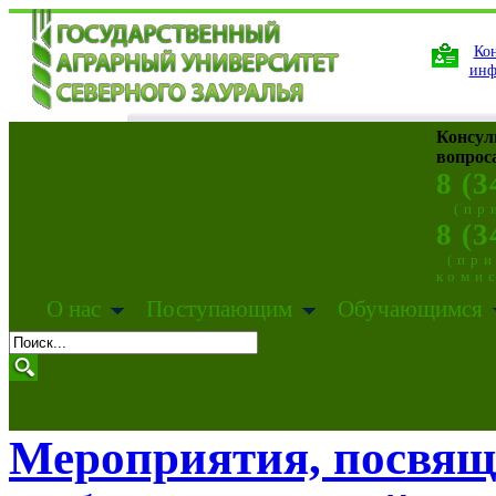
Кон
инф
Консул
вопрос
8 (3
(пр
8 (3
(пр
коми
О нас
Поступающим
Обучающимся
Мероприятия, посвящ