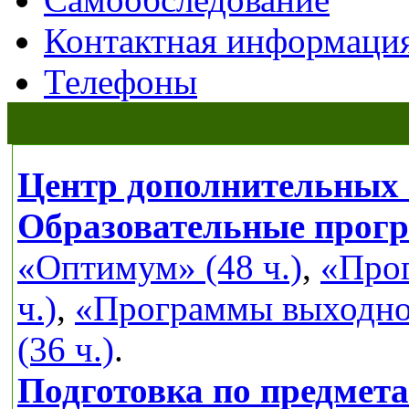
Контактная информаци
Телефоны
Центр дополнительных 
Образовательные прог
«Оптимум» (48 ч.)
,
«Прог
ч.)
,
«Программы выходног
(36 ч.)
.
Подготовка по предмет