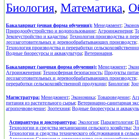
Биология
,
Математика
,
О
Бакалавриат (очная форма обучения):
Менеджмент
;
Эконо
Природообустройство и водопользование
;
Агроинженерия
;
Т
Землеустройство и кадастры
;
Технология производства и пер
лесозаготовительных и деревообрабатывающих производств
;
Технология производства и переработки сельскохозяйственн
Водные биоресурсы и аквакультура
;
Ветеринария
.
Бакалавриат (заочная форма обучения):
Менеджмент
;
Экон
Агроинженерия
;
Техносферная безопасность
;
Продукты питан
лесозаготовительных и деревообрабатывающих производств
;
переработки сельскохозяйственной продукции
;
Биология
;
Зоо
Магистратура:
Менеджмент
;
Экономика
;
Товароведение
;
Аг
питания из растительного сырья
;
Ветеринарно-санитарная экс
агропочвоведение
;
Зоотехния
;
Водные биоресурсы и аквакуль
Аспирантура и докторантура:
Экология
;
Паразитология
;
П
Технологии и средства механизации сельского хозяйства
;
Эл
Технологии и средства технического обслуживания в сельск
Агрохимия
;
Селекция и семеноводство сельскохозяйственн