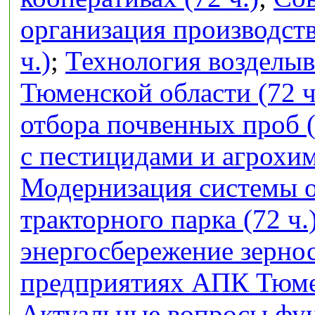
организация производств
ч.)
;
Технология возделыв
Тюменской области (72 ч
отбора почвенных проб (
с пестицидами и агрохим
Модернизация системы 
тракторного парка (72 ч.
энергосбережение зерно
предприятиях АПК Тюмен
Актуальные вопросы фу