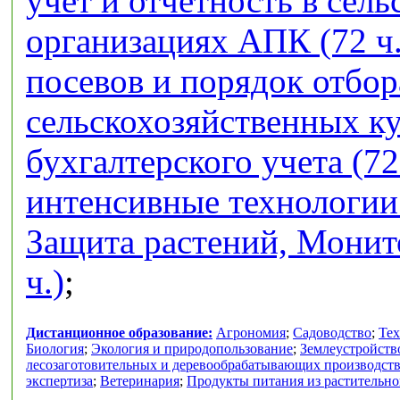
учет и отчетность в сел
организациях АПК (72 ч.
посевов и порядок отбор
сельскохозяйственных кул
бухгалтерского учета (72
интенсивные технологии 
Защита растений, Монит
ч.)
;
Дистанционное образование:
Агрономия
;
Садоводство
;
Тех
Биология
;
Экология и природопользование
;
Землеустройств
лесозаготовительных и деревообрабатывающих производст
экспертиза
;
Ветеринария
;
Продукты питания из растительно