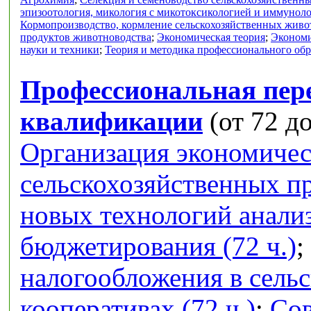
эпизоотология, микология с микотоксикологией и иммунол
Кормопроизводство, кормление сельскохозяйственных живо
продуктов животноводства
;
Экономическая теория
;
Экономи
науки и техники
;
Теория и методика профессионального об
Профессиональная пер
квалификации
(от 72 до
Организация экономичес
сельскохозяйственных п
новых технологий анализ
бюджетирования (72 ч.)
;
налогообложения в сель
кооперативах (72 ч.)
;
Сов