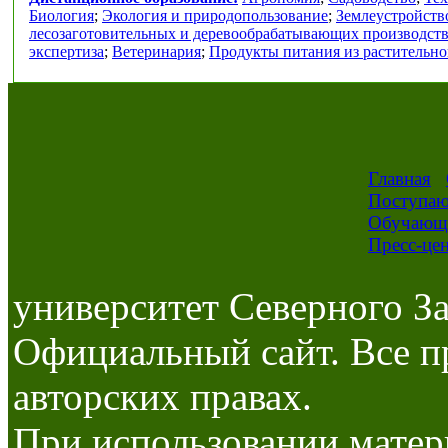
Биология
;
Экология и природопользование
;
Землеустройств
лесозаготовительных и деревообрабатывающих производст
экспертиза
;
Ветеринария
;
Продукты питания из растительно
Главная
Поступа
Обучающ
Пресс-це
университет Северного За
Официальный сайт. Все п
авторских правах.
При использовании матер