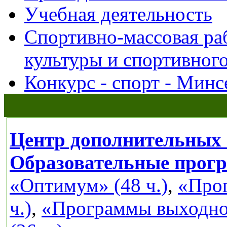
Учебная деятельность
Спортивно-массовая ра
культуры и спортивног
Конкурс - спорт - Минс
Центр дополнительных 
Образовательные прог
«Оптимум» (48 ч.)
,
«Прог
ч.)
,
«Программы выходног