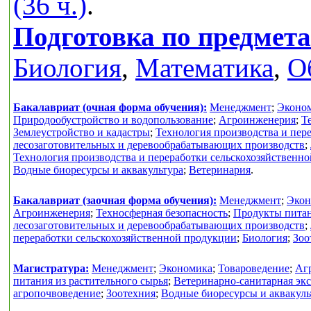
(36 ч.)
.
Подготовка по предмет
Биология
,
Математика
,
О
Бакалавриат (очная форма обучения):
Менеджмент
;
Эконо
Природообустройство и водопользование
;
Агроинженерия
;
Т
Землеустройство и кадастры
;
Технология производства и пер
лесозаготовительных и деревообрабатывающих производств
;
Технология производства и переработки сельскохозяйственн
Водные биоресурсы и аквакультура
;
Ветеринария
.
Бакалавриат (заочная форма обучения):
Менеджмент
;
Экон
Агроинженерия
;
Техносферная безопасность
;
Продукты питан
лесозаготовительных и деревообрабатывающих производств
;
переработки сельскохозяйственной продукции
;
Биология
;
Зоо
Магистратура:
Менеджмент
;
Экономика
;
Товароведение
;
Аг
питания из растительного сырья
;
Ветеринарно-санитарная экс
агропочвоведение
;
Зоотехния
;
Водные биоресурсы и аквакуль