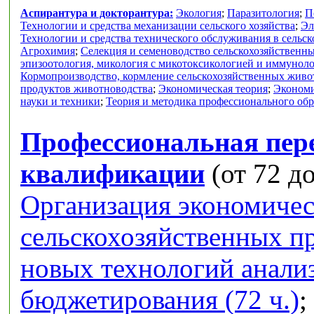
Аспирантура и докторантура:
Экология
;
Паразитология
;
П
Технологии и средства механизации сельского хозяйства
;
Эл
Технологии и средства технического обслуживания в сельск
Агрохимия
;
Селекция и семеноводство сельскохозяйственн
эпизоотология, микология с микотоксикологией и иммунол
Кормопроизводство, кормление сельскохозяйственных живо
продуктов животноводства
;
Экономическая теория
;
Экономи
науки и техники
;
Теория и методика профессионального об
Профессиональная пер
квалификации
(от 72 до
Организация экономичес
сельскохозяйственных п
новых технологий анализ
бюджетирования (72 ч.)
;