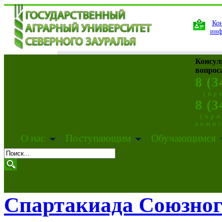
Кон
инф
Консул
вопрос
8 (3
(пр
8 (3
(пр
коми
О нас
Поступающим
Обучающимся
Спартакиада Союзног