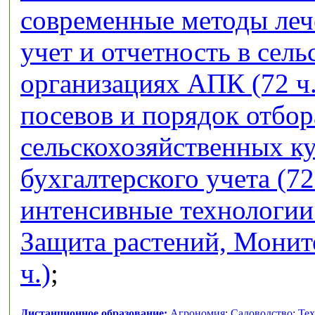
современные методы лече
учет и отчетность в сел
организациях АПК (72 ч.
посевов и порядок отбор
сельскохозяйственных кул
бухгалтерского учета (72
интенсивные технологии 
Защита растений, Монит
ч.)
;
Дистанционное образование:
Агрономия
;
Садоводство
;
Тех