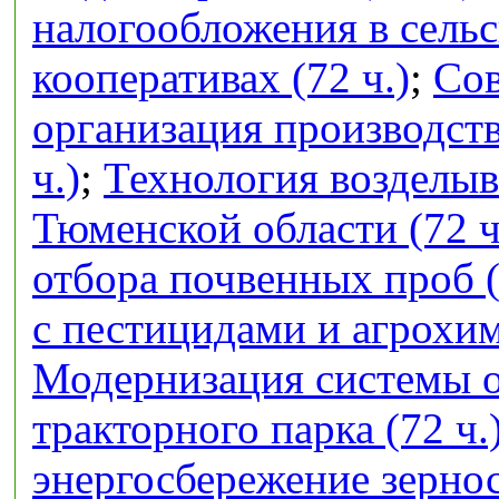
налогообложения в сель
кооперативах (72 ч.)
;
Сов
организация производств
ч.)
;
Технология возделыв
Тюменской области (72 ч
отбора почвенных проб (
с пестицидами и агрохим
Модернизация системы 
тракторного парка (72 ч.
энергосбережение зерно