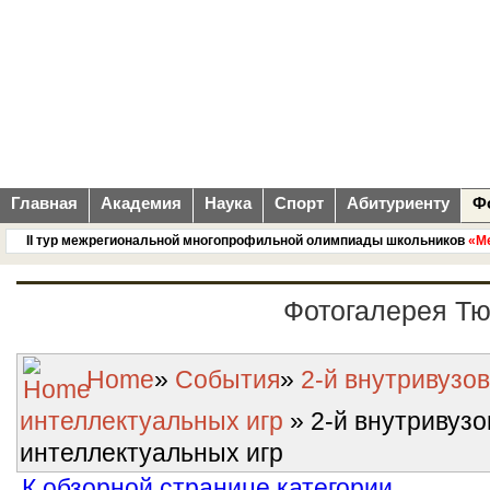
Главная
Академия
Наука
Спорт
Абитуриенту
Ф
II тур межрегиональной многопрофильной олимпиады школьников
«Менд
Фотогалерея Т
Home
»
События
»
2-й внутривузо
интеллектуальных игр
» 2-й внутривуз
интеллектуальных игр
К обзорной странице категории