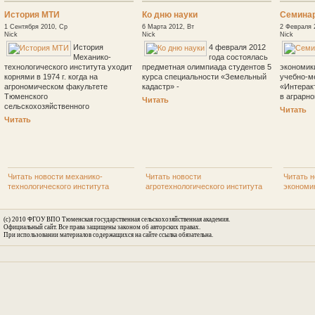
История МТИ
Ко дню науки
Семина
1 Сентября 2010, Ср
6 Марта 2012, Вт
2 Февраля 
Nick
Nick
Nick
История
4 февраля 2012
Механико-
года состоялась
технологического института уходит
предметная олимпиада студентов 5
экономик
корнями в 1974 г. когда на
курса специальности «Земельный
учебно-м
агрономическом факультете
кадастр» -
«Интерак
Тюменского
в аграрн
Читать
сельскохозяйственного
Читать
Читать
Читать новости механико-
Читать новости
Читать н
технологического института
агротехнологического института
экономи
(c) 2010 ФГОУ ВПО Тюменская государственная сельскохозяйственная академия.
Официальный сайт. Все права защищены законом об авторских правах.
При использовании материалов содержащихся на сайте ссылка обязательна.