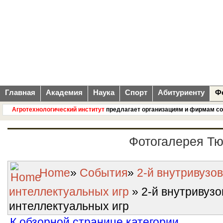
Главная
Академия
Наука
Спорт
Абитуриенту
Ф
Агротехнологический институт
предлагает организациям и фирмам соврем
Фотогалерея Т
Home
»
События
»
2-й внутривузо
интеллектуальных игр
» 2-й внутривуз
интеллектуальных игр
К обзорной странице категории