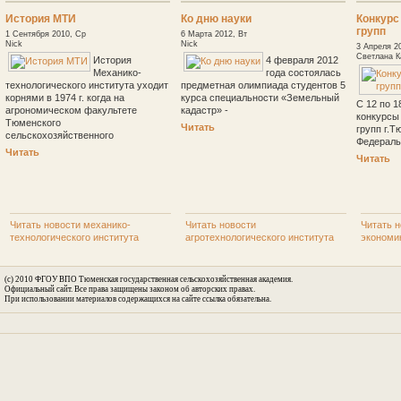
История МТИ
Ко дню науки
Конкурс
групп
1 Сентября 2010, Ср
6 Марта 2012, Вт
Nick
Nick
3 Апреля 2
Светлана К
История
4 февраля 2012
Механико-
года состоялась
технологического института уходит
предметная олимпиада студентов 5
корнями в 1974 г. когда на
курса специальности «Земельный
С 12 по 1
агрономическом факультете
кадастр» -
конкурсы
Тюменского
Читать
групп г.Т
сельскохозяйственного
Федераль
Читать
Читать
Читать новости механико-
Читать новости
Читать н
технологического института
агротехнологического института
экономи
(c) 2010 ФГОУ ВПО Тюменская государственная сельскохозяйственная академия.
Официальный сайт. Все права защищены законом об авторских правах.
При использовании материалов содержащихся на сайте ссылка обязательна.