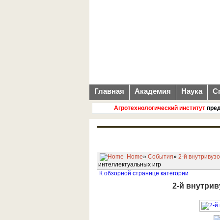
Главная
Академия
Наука
С
Агротехнологический институт
предлаг
Home
»
События
»
2-й внутривуз
интеллектуальных игр
К обзорной странице категории
2-й внутри