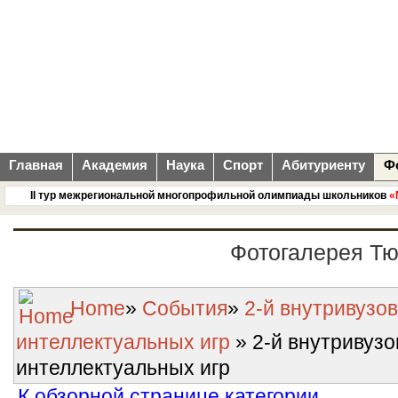
Главная
Академия
Наука
Спорт
Абитуриенту
Ф
II тур межрегиональной многопрофильной олимпиады школьников
«Ме
Фотогалерея Т
Home
»
События
»
2-й внутривузо
интеллектуальных игр
» 2-й внутривуз
интеллектуальных игр
К обзорной странице категории