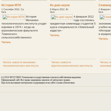
История МТИ
Ко дню науки
Семина
1 Сентября 2010, Ср
6 Марта 2012, Вт
2 Февраля 
Nick
Nick
Nick
История
4 февраля 2012
Механико-
года состоялась
технологического института уходит
предметная олимпиада студентов 5
экономик
корнями в 1974 г. когда на
курса специальности «Земельный
учебно-м
агрономическом факультете
кадастр» -
«Интерак
Тюменского
в аграрн
Читать
сельскохозяйственного
Читать
Читать
Читать новости механико-
Читать новости
Читать н
технологического института
агротехнологического института
экономи
(c) 2010 ФГОУ ВПО Тюменская государственная сельскохозяйственная академия.
Официальный сайт. Все права защищены законом об авторских правах.
При использовании материалов содержащихся на сайте ссылка обязательна.