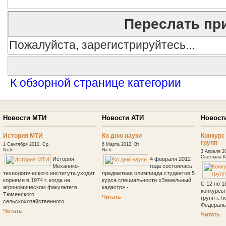
Переслать пр
Пожалуйста, зарегистрируйтесь...
К обзорной странице категории
Новости МТИ
Новости АТИ
Новост
История МТИ
Ко дню науки
Конкурс
групп
1 Сентября 2010, Ср
6 Марта 2012, Вт
Nick
Nick
3 Апреля 2
Светлана К
История
4 февраля 2012
Механико-
года состоялась
технологического института уходит
предметная олимпиада студентов 5
корнями в 1974 г. когда на
курса специальности «Земельный
С 12 по 1
агрономическом факультете
кадастр» -
конкурсы
Тюменского
Читать
групп г.Т
сельскохозяйственного
Федераль
Читать
Читать