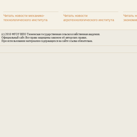
Читать новости механико-
Читать новости
Читать н
технологического института
агротехнологического института
экономи
(c) 2010 ФГОУ ВПО Тюменская государственная сельскохозяйственная академия.
Официальный сайт. Все права защищены законом об авторских правах.
При использовании материалов содержащихся на сайте ссылка обязательна.