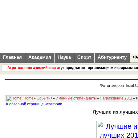
Главная
Академия
Наука
Спорт
Абитуриенту
Ф
Агротехнологический институт
предлагает организациям и фирмам соврем
Фотогалерея ТюмГ
Home
»
События
»
Именные стипендиаты
»
Награждение 2011
» 
К обзорной странице категории
Лучшие из лучших