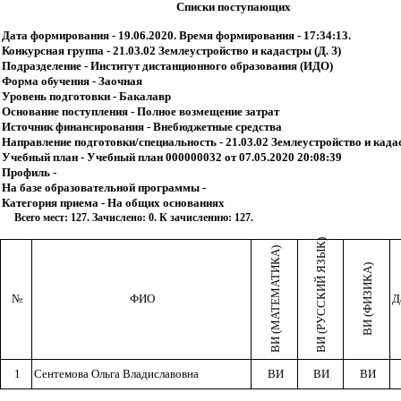
Списки поступающих
Дата формирования - 19.06.2020. Время формирования - 17:34:13.
Конкурсная группа - 21.03.02 Землеустройство и кадастры (Д. З)
Подразделение - Институт дистанционного образования (ИДО)
Форма обучения - Заочная
Уровень подготовки - Бакалавр
Основание поступления - Полное возмещение затрат
Источник финансирования - Внебюджетные средства
Направление подготовки/специальность - 21.03.02 Землеустройство и кад
Учебный план - Учебный план 000000032 от 07.05.2020 20:08:39
Профиль -
На базе образовательной программы -
Категория приема - На общих основаниях
Всего мест: 127. Зачислено: 0. К зачислению: 127.
ВИ (РУССКИЙ ЯЗЫК)
ВИ (МАТЕМАТИКА)
ВИ (ФИЗИКА)
№
ФИО
Д
1
Сентемова Ольга Владиславовна
ВИ
ВИ
ВИ