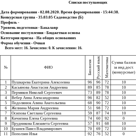
Списки поступающих
Дата формирования - 02.08.2020. Время формирования - 15:44:38.
Конкурсная группа - 35.03.05 Садоводство (Б)
Профиль -
Уровень подготовки - Бакалавр
Основание поступления - Бюджетная основа
Категория приема - На общих основаниях
Форма обучения - Очная
Всего мест: 16. Зачислено: 0. К зачислению: 16.
Русский язык
Математика
Биология
Сумма баллов
№
ФИО
за инд.дост.
(конкурсные)
1
Пушкарева Екатерина Алексеевна
96
96
72
10
2
Касьянова Анастасия Андреевна
89
85
78
10
3
Пермяков Николай Сергеевич
73
89
78
10
4
Вебер Анна Александровна
96
82
52
10
5
Подолянюк Алина Анатольевна
68
90
72
10
6
Желнина Мария Андреевна
51
98
72
10
7
Осипова Светлана Сергеевна
59
87
74
10
8
Кичигина Елена Сергеевна
74
60
92
0
9
Прудникова Елизавета Сергеевна
57
91
68
10
10
Бушнев Павел Владимирович
70
69
72
10
11
Поползин Илья
92
76
52
0