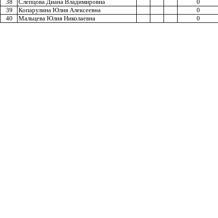
38
Слепцова Диана Владимировна
0
39
Копарулина Юлия Алексеевна
0
40
Мальцева Юлия Николаевна
0