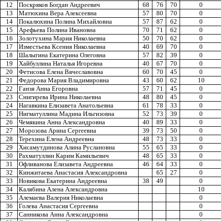
12
Поскряков Богдан Андреевич
68
76
70
0
13
Матюхина Вера Алексеевна
57
80
70
0
14
Покалюхина Полина Михайловна
57
87
62
0
15
Арефьева Полина Ивановна
70
71
62
0
16
Золотухина Мария Николаевна
50
70
62
0
17
Изместьева Ксения Николаевна
40
69
70
0
18
Шалыгина Екатерина Олеговна
57
82
39
0
19
Хайбуллина Наталья Игоревна
40
67
70
0
20
Фетисова Елена Вячеславовна
60
70
45
0
21
Федорова Мария Владимировна
43
60
62
10
22
Ганзя Анна Егоровна
57
71
45
0
23
Снигирева Ирина Николаевна
48
80
45
0
24
Нагавкина Елизавета Анатольевна
61
78
33
0
25
Нигматуллина Мадина Ильгизовна
52
73
39
0
26
Чемякина Анна Александровна
40
89
33
0
27
Морозова Арина Сергеевна
39
73
50
0
28
Терехина Елена Андреевна
48
73
33
0
29
Хисамутдинова Алина Руслановна
55
65
33
0
30
Рахматуллин Карим Камильевич
48
65
33
0
31
Офливанова Елизавета Андреевна
46
64
33
0
32
Кинжитаева Анастасия Александровна
65
27
0
33
Новикова Екатерина Андреевна
38
49
0
34
Калябина Алена Александровна
10
35
Алемаева Валерия Николаевна
0
36
Голева Анастасия Сергеевна
0
37
Санникова Анна Александровна
0